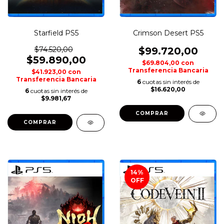
Starfield PS5
Crimson Desert PS5
$74.520,00
$99.720,00
$59.890,00
$69.804,00
con
Transferencia Bancaria
$41.923,00
con
Transferencia Bancaria
6
cuotas sin interés de
$16.620,00
6
cuotas sin interés de
$9.981,67
COMPRAR
COMPRAR
14
%
OFF