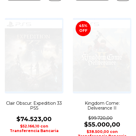
45
%
OFF
Clair Obscur: Expedition 33
Kingdom Come:
PS5
Deliverance II
$74.523,00
$99.720,00
$55.000,00
$52.166,10
con
Transferencia Bancaria
$38.500,00
con