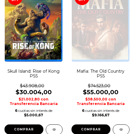
Skull Island: Rise of Kong
Mafia: The Old Country
PS5
PS5
$43.908,00
$74.523,00
$30.004,00
$55.000,00
$21.002,80
con
$38.500,00
con
Transferencia Bancaria
Transferencia Bancaria
6
cuotas sin interés de
6
cuotas sin interés de
$5.000,67
$9.166,67
COMPRAR
COMPRAR