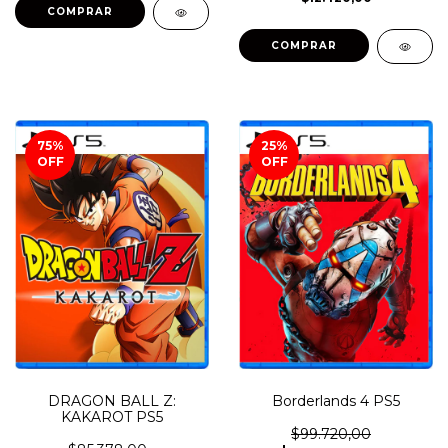
COMPRAR
COMPRAR
75
%
25
%
OFF
OFF
DRAGON BALL Z:
Borderlands 4 PS5
KAKAROT PS5
$99.720,00