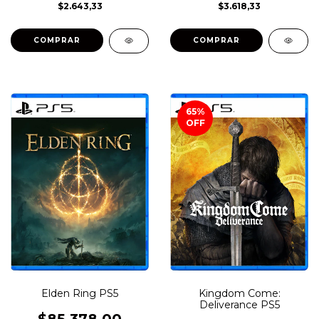
$2.643,33
$3.618,33
COMPRAR
COMPRAR
65
%
OFF
Elden Ring PS5
Kingdom Come:
Deliverance PS5
$85.378,00