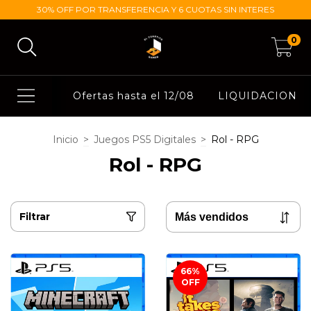
30% OFF POR TRANSFERENCIA Y 6 CUOTAS SIN INTERES
0
Ofertas hasta el 12/08
LIQUIDACION
Inicio
>
Juegos PS5 Digitales
>
Rol - RPG
Rol - RPG
Filtrar
66
%
OFF