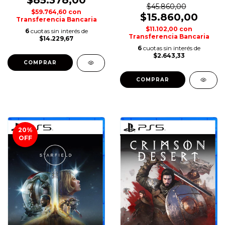
$45.860,00
$59.764,60
con
$15.860,00
Transferencia Bancaria
$11.102,00
con
6
cuotas sin interés de
Transferencia Bancaria
$14.229,67
6
cuotas sin interés de
$2.643,33
COMPRAR
COMPRAR
20
%
OFF