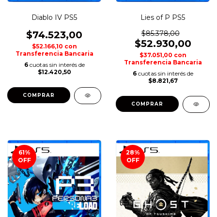
Diablo IV PS5
Lies of P PS5
$74.523,00
$85.378,00
$52.930,00
$52.166,10
con
Transferencia Bancaria
$37.051,00
con
Transferencia Bancaria
6
cuotas sin interés de
$12.420,50
6
cuotas sin interés de
$8.821,67
COMPRAR
COMPRAR
61
%
28
%
OFF
OFF