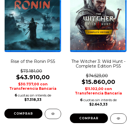
Rise of the Ronin PS5
The Witcher 3: Wild Hunt -
Complete Edition PS5
$73.181,00
$74.523,00
$43.910,00
$15.860,00
$30.737,00
con
Transferencia Bancaria
$11.102,00
con
Transferencia Bancaria
6
cuotas sin interés de
$7.318,33
6
cuotas sin interés de
$2.643,33
COMPRAR
COMPRAR