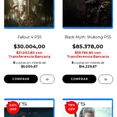
Fallout 4 PS5
Black Myth: Wukong PS5
$30.004,00
$85.378,00
$21.002,80
con
$59.764,60
con
Transferencia Bancaria
Transferencia Bancaria
6
cuotas sin interés de
6
cuotas sin interés de
$5.000,67
$14.229,67
COMPRAR
COMPRAR
40
%
79
%
OFF
OFF