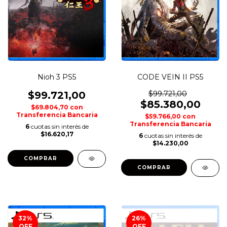
Nioh 3 PS5
CODE VEIN II PS5
$99.721,00
$99.721,00
$85.380,00
$69.804,70
con
Transferencia Bancaria
$59.766,00
con
Transferencia Bancaria
6
cuotas sin interés de
$16.620,17
6
cuotas sin interés de
$14.230,00
COMPRAR
COMPRAR
32
%
26
%
OFF
OFF