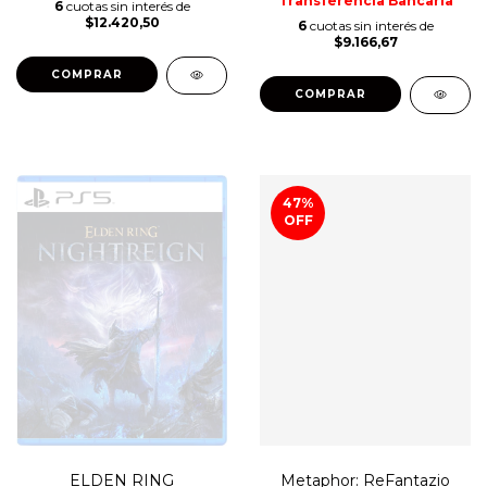
Transferencia Bancaria
6
cuotas sin interés de
$12.420,50
6
cuotas sin interés de
$9.166,67
COMPRAR
COMPRAR
47
%
OFF
ELDEN RING
Metaphor: ReFantazio