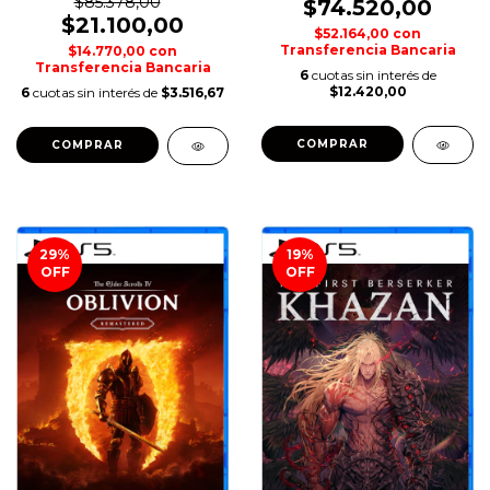
$85.378,00
$74.520,00
$21.100,00
$52.164,00
con
Transferencia Bancaria
$14.770,00
con
Transferencia Bancaria
6
cuotas sin interés de
$12.420,00
6
cuotas sin interés de
$3.516,67
COMPRAR
COMPRAR
29
%
19
%
OFF
OFF