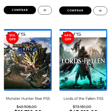
COMPRAR
COMPRAR
51
%
40
%
OFF
OFF
Monster Hunter Rise PS5
Lords of the Fallen PS5
$43.908,00
$73.181,00