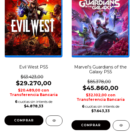
Evil West PS5
Marvel's Guardians of the
Galaxy PS5
$63.423,00
$85.378,00
$29.270,00
$45.860,00
$20.489,00
con
Transferencia Bancaria
$32.102,00
con
Transferencia Bancaria
6
cuotas sin interés de
$4.878,33
6
cuotas sin interés de
$7.643,33
COMPRAR
COMPRAR