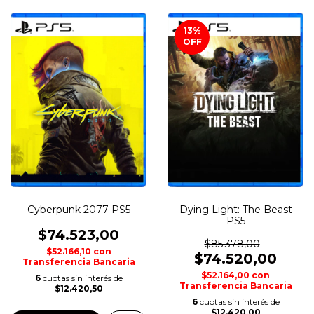
13
%
OFF
Cyberpunk 2077 PS5
Dying Light: The Beast
PS5
$74.523,00
$85.378,00
$52.166,10
con
$74.520,00
Transferencia Bancaria
$52.164,00
con
6
cuotas sin interés de
Transferencia Bancaria
$12.420,50
6
cuotas sin interés de
$12.420,00