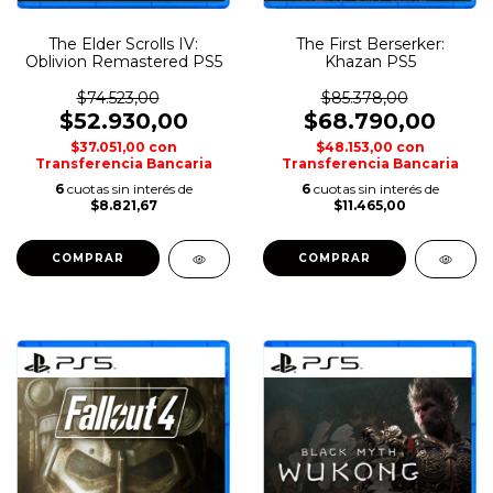
The Elder Scrolls IV:
The First Berserker:
Oblivion Remastered PS5
Khazan PS5
$74.523,00
$85.378,00
$52.930,00
$68.790,00
$37.051,00
con
$48.153,00
con
Transferencia Bancaria
Transferencia Bancaria
6
cuotas sin interés de
6
cuotas sin interés de
$8.821,67
$11.465,00
COMPRAR
COMPRAR