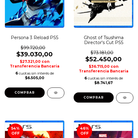
Persona 3 Reload PS5
Ghost of Tsushima
Director's Cut PS5
$99.720,00
$73.181,00
$39.030,00
$52.450,00
$27.321,00
con
Transferencia Bancaria
$36.715,00
con
Transferencia Bancaria
6
cuotas sin interés de
$6.505,00
6
cuotas sin interés de
$8.741,67
COMPRAR
COMPRAR
54
%
46
%
OFF
OFF