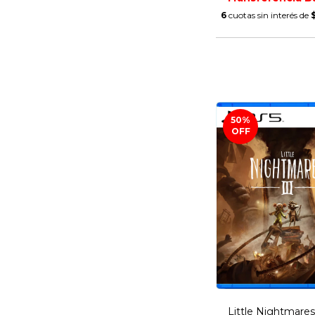
6
cuotas sin interés de
50
%
OFF
Little Nightmares