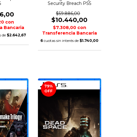
5
Security Breach PS5
56,00
$59.886,00
$10.440,00
,20
con
a Bancaria
$7.308,00
con
Transferencia Bancaria
s de
$2.642,67
6
cuotas sin interés de
$1.740,00
79
%
OFF