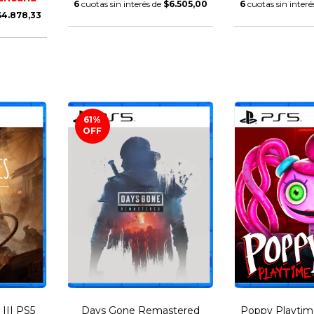
6
cuotas sin interés de
$6.505,00
6
cuotas sin interé
$4.878,33
61
%
OFF
 III PS5
Days Gone Remastered
Poppy Playtime