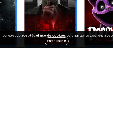
 por este sitio
aceptás el uso de cookies
para agilizar tu experiencia de 
ENTENDIDO
lage PS5
A Quiet Place: The Road
Poppy Playtime
Ahead PS5
PS
$45.860,00
$21.1
00
$32.102,00
con
$14.770
on
Transferencia Bancaria
Transferenci
ancaria
6
cuotas sin interés de
$7.643,33
6
cuotas sin inter
$6.505,00