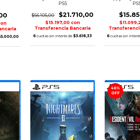
PS5
PS
$21.710,00
$15.8
00
$56.105,00
$15.197,00
con
$11.099
con
Transferencia Bancaria
Transferenci
ancaria
6
cuotas sin interés de
$3.618,33
6
cuotas sin interé
$5.000,00
46
%
OFF