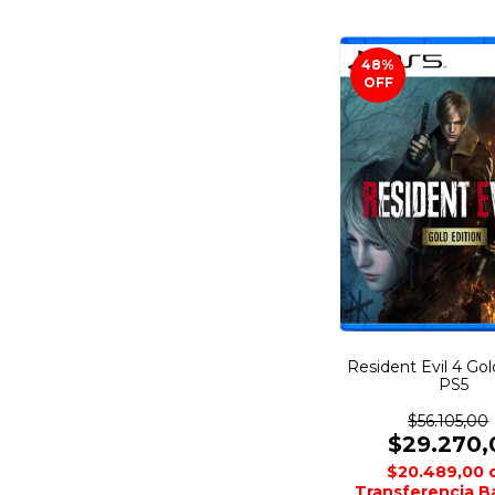
48
%
OFF
Resident Evil 4 Gol
PS5
$56.105,00
$29.270,
$20.489,00
Transferencia B