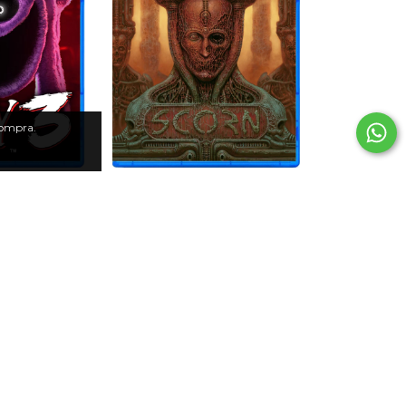
compra.
: Capítulo 3
Scorn PS5
5
$59.886,00
01,00
$41.920,20
con
,70
con
Transferencia Bancaria
a Bancaria
6
cuotas sin interés de
$9.981,00
és de
$3.516,83