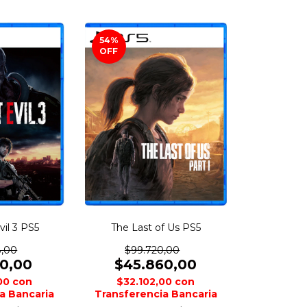
54
%
OFF
vil 3 PS5
The Last of Us PS5
8,00
$99.720,00
10,00
$45.860,00
,00
con
$32.102,00
con
a Bancaria
Transferencia Bancaria