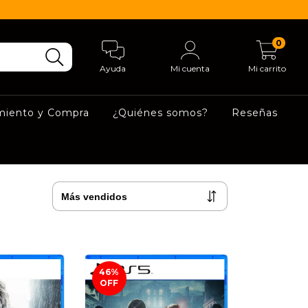
0
Ayuda
Mi cuenta
Mi carrito
miento y Compra
¿Quiénes somos?
Reseñas
46
%
OFF