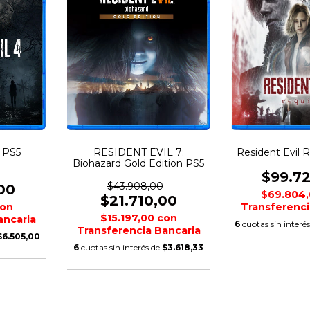
4 PS5
RESIDENT EVIL 7:
Resident Evil
Biohazard Gold Edition PS5
$99.7
$43.908,00
00
$69.804
$21.710,00
on
Transferenci
$15.197,00
con
ancaria
6
cuotas sin interé
Transferencia Bancaria
$6.505,00
6
cuotas sin interés de
$3.618,33