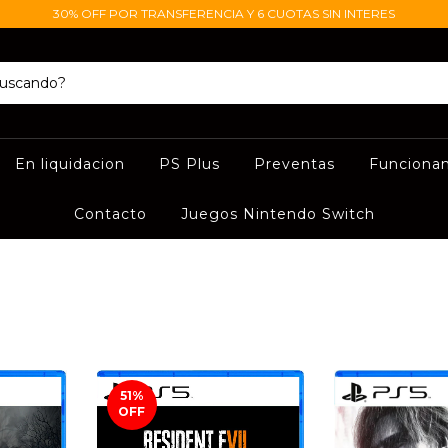
30% OFF POR TRANSFERENCIA Y 6 CUOTAS SIN INTERES
En liquidacion
PS Plus
Preventas
Funciona
Contacto
Juegos Nintendo Switch
51
%
OFF