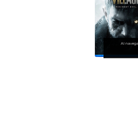
Al navegar
Resident Evil Vil
$59.886,00
$39.030,
$27.321,00
c
Transferencia B
6
cuotas sin interés de