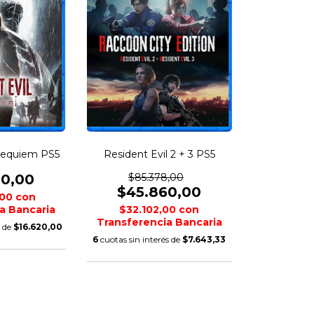
 Requiem PS5
Resident Evil 2 + 3 PS5
20,00
$85.378,00
$45.860,00
,00
con
a Bancaria
$32.102,00
con
Transferencia Bancaria
s de
$16.620,00
6
cuotas sin interés de
$7.643,33