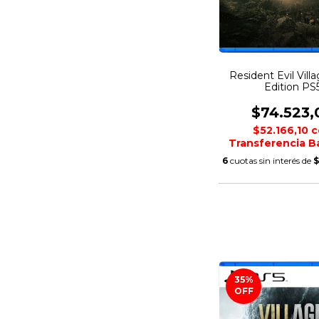
Resident Evil Vill
Edition PS
$74.523,
$52.166,10
c
Transferencia B
6
cuotas sin interés de
$
35
%
OFF