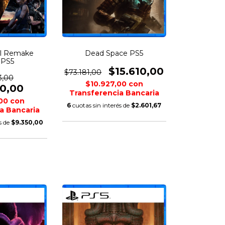
il Remake
Dead Space PS5
y PS5
$15.610,00
$73.181,00
3,00
$10.927,00
con
00,00
Transferencia Bancaria
,00
con
6
cuotas sin interés de
$2.601,67
a Bancaria
s de
$9.350,00