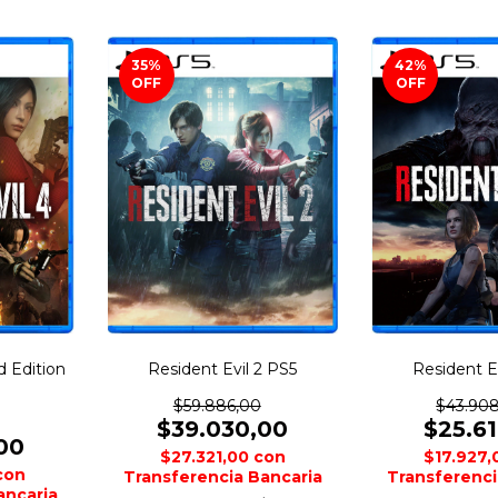
35
%
42
%
OFF
OFF
d Edition
Resident Evil 2 PS5
Resident E
$59.886,00
$43.90
$39.030,00
$25.6
00
$27.321,00
con
$17.927
con
Transferencia Bancaria
Transferenci
ancaria