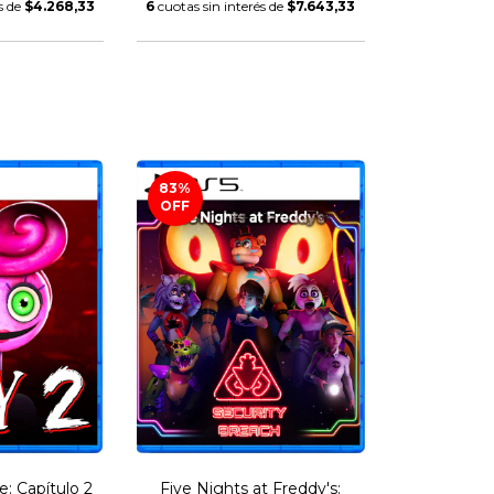
s de
$4.268,33
6
cuotas sin interés de
$7.643,33
83
%
OFF
: Capítulo 2
Five Nights at Freddy's: