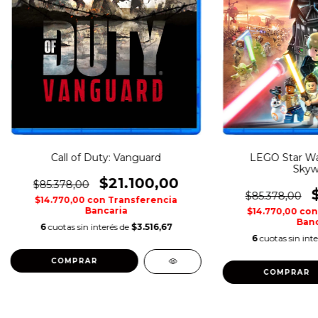
Call of Duty: Vanguard
LEGO Star Wa
Skyw
$21.100,00
$85.378,00
$85.378,00
$14.770,00
con
Transferencia
Bancaria
$14.770,00
con
Banc
6
cuotas sin interés de
$3.516,67
6
cuotas sin int
COMPRAR
COMPRAR