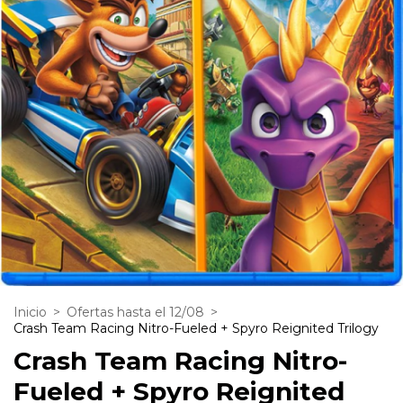
Inicio
>
Ofertas hasta el 12/08
>
Crash Team Racing Nitro-Fueled + Spyro Reignited Trilogy
Crash Team Racing Nitro-
Fueled + Spyro Reignited