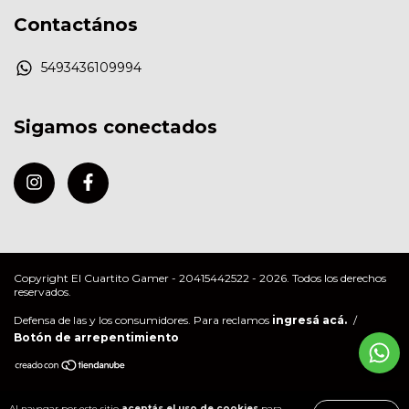
Contactános
5493436109994
Sigamos conectados
Copyright El Cuartito Gamer - 20415442522 - 2026. Todos los derechos
reservados.
Defensa de las y los consumidores. Para reclamos
ingresá acá.
/
Botón de arrepentimiento
Al navegar por este sitio
aceptás el uso de cookies
para