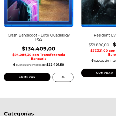
Crash Bandicoot - Lote Quadrilogy
Resident Evi
PS5
$
$59.886,00
$134.409,00
$27.321,00
con
Banc
$94.086,30
con
Transferencia
Bancaria
6
cuotas sin inte
6
cuotas sin interés de
$22.401,50
COMPRAR
COMPRAR
Categorías