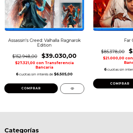
Assassin's Creed: Valhalla Ragnarok
Far 
Edition
$
$85.378,00
$39.030,00
$152.948,00
$21.000,00
con
Banc
$27.321,00
con
Transferencia
Bancaria
6
cuotas sin inte
6
cuotas sin interés de
$6.505,00
COMPRAR
COMPRAR
Categorías