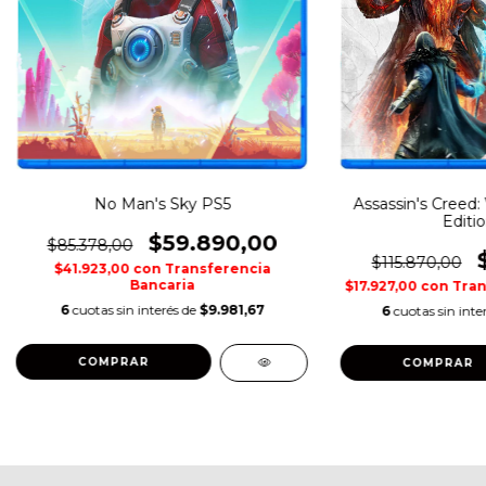
No Man's Sky PS5
Assassin's Creed:
Editi
$59.890,00
$85.378,00
$115.870,00
$41.923,00
con
Transferencia
Bancaria
$17.927,00
con
Tran
6
cuotas sin interés de
$9.981,67
6
cuotas sin inte
COMPRAR
COMPRAR