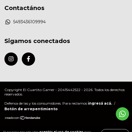
Contactános
5493436109994
Sigamos conectados
Copyright El Cuartito Gamer - 20415442522 - 2026. Todos los derechos
reservados.
Defensa de las y los consumidores. Para reclamos
ingresá acá.
/
Botón de arrepentimiento
Al navegar por este sitio
aceptás el uso de cookies
para