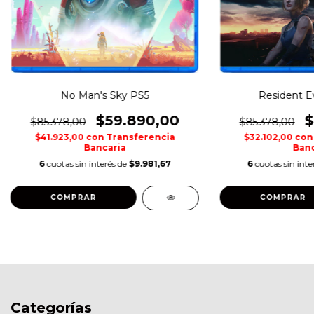
No Man's Sky PS5
Resident Ev
$59.890,00
$
$85.378,00
$85.378,00
$41.923,00
con
Transferencia
$32.102,00
con
Bancaria
Banc
6
cuotas sin interés de
$9.981,67
6
cuotas sin inte
COMPRAR
COMPRAR
Categorías