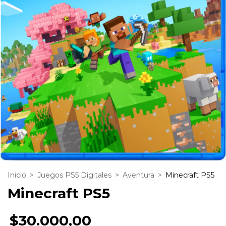
Inicio
>
Juegos PS5 Digitales
>
Aventura
>
Minecraft PS5
Minecraft PS5
$30.000,00