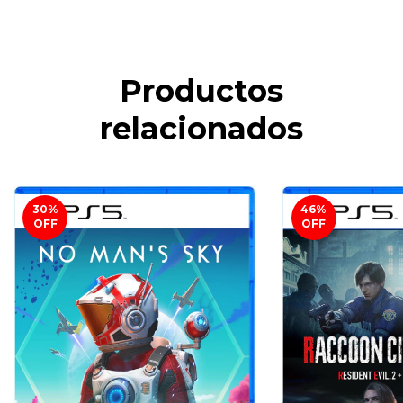
Productos
relacionados
30
%
46
%
OFF
OFF