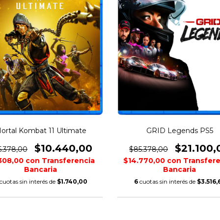
ortal Kombat 11 Ultimate
GRID Legends PS5
$10.440,00
$21.100,
5.378,00
$85.378,00
308,00
con
Transferencia
$14.770,00
con
Transfere
Bancaria
Bancaria
cuotas sin interés de
$1.740,00
6
cuotas sin interés de
$3.516,