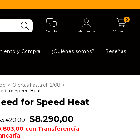
0
Ayuda
Mi cuenta
Mi carrito
miento y Compra
¿Quiénes somos?
Reseñas
cio
>
Ofertas hasta el 12/08
>
ed for Speed Heat
eed for Speed Heat
$8.290,00
63.420,00
5.803,00
con
Transferencia
ancaria