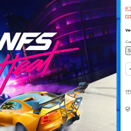
Ve
Cu
S