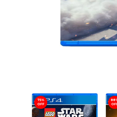
75
%
88
OFF
OF