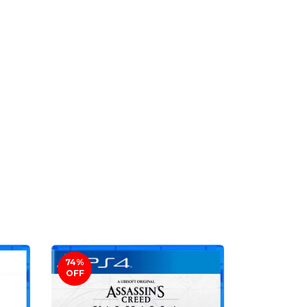
74
%
66
%
OFF
OFF