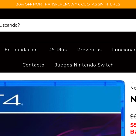
30% OFF POR TRANSFERENCIA Y 6 CUOTAS SIN INTERES
En liquidacion
PS Plus
Preventas
Funciona
Contacto
Juegos Nintendo Switch
Ini
Ne
N
$
$
B