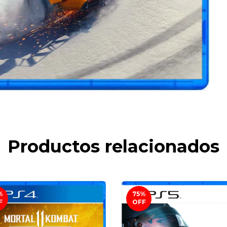
Productos relacionados
%
75
%
F
OFF