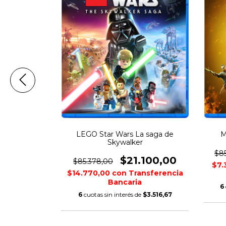
LEGO Star Wars La saga de
M
Skywalker
000,00
$8
$21.100,00
$85.378,00
nsferencia
$7.
$14.770,00
con
Transferencia
Bancaria
$5.000,00
6
6
cuotas sin interés de
$3.516,67