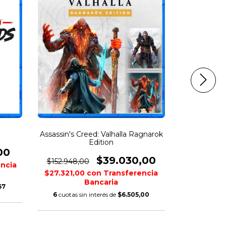
Assassin's Creed: Valhalla Ragnarok
F
Edition
00
$63.423,
$39.030,00
$152.948,00
ncia
$15.197,0
$27.321,00
con
Transferencia
Bancaria
67
6
cuotas s
6
cuotas sin interés de
$6.505,00