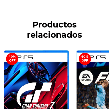
Productos
relacionados
40
%
60
%
OFF
OFF