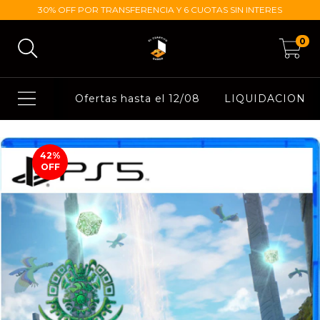
30% OFF POR TRANSFERENCIA Y 6 CUOTAS SIN INTERES
0
Ofertas hasta el 12/08
LIQUIDACION
42
%
OFF