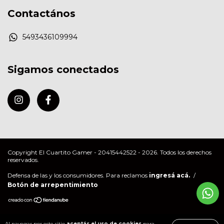
Contactános
5493436109994
Sigamos conectados
Copyright El Cuartito Gamer - 20415442522 - 2026. Todos los derechos
reservados.
Defensa de las y los consumidores. Para reclamos
ingresá acá.
/
Botón de arrepentimiento
Al navegar por este sitio
aceptás el uso de cookies
para