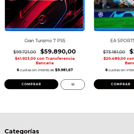
Gran Turismo 7 PS5
EA SPORTS
$59.890,00
$
$99.721,00
$73.181,00
$41.923,00
con
Transferencia
$20.489,00
co
Bancaria
Banc
6
cuotas sin interés de
$9.981,67
6
cuotas sin inte
COMPRAR
COMPRAR
Categorías