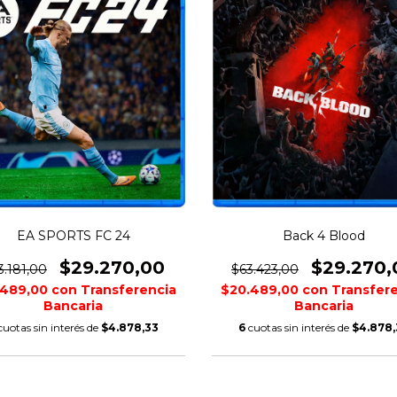
EA SPORTS FC 24
Back 4 Blood
$29.270,00
$29.270,
3.181,00
$63.423,00
.489,00
con
Transferencia
$20.489,00
con
Transfer
Bancaria
Bancaria
cuotas sin interés de
$4.878,33
6
cuotas sin interés de
$4.878,