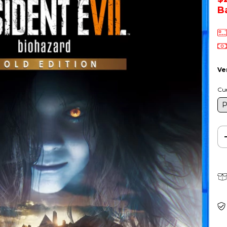
B
Ve
Cu
P