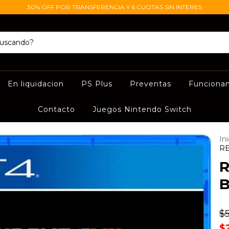
30% OFF POR TRANSFERENCIA Y 6 CUOTAS SIN INTERES
En liquidacion
PS Plus
Preventas
Funciona
Contacto
Juegos Nintendo Switch
Ini
RE
R
B
$
$