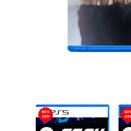
60
%
60
OFF
OF