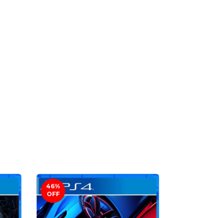
46
%
45
%
OFF
OFF