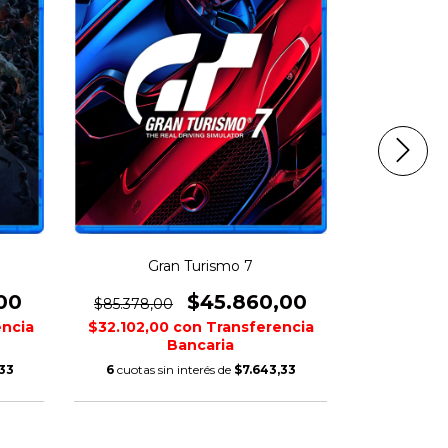
Gran Turismo 7
EA STAR W
00
$45.860,00
$85.378,00
$134.409,
encia
$32.102,00
con
Transferencia
$52.164,0
Bancaria
33
6
cuotas sin interés de
$7.643,33
6
cuotas si