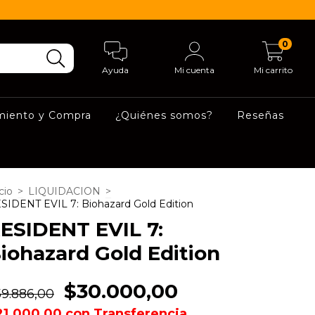
0
Ayuda
Mi cuenta
Mi carrito
miento y Compra
¿Quiénes somos?
Reseñas
cio
>
LIQUIDACION
>
SIDENT EVIL 7: Biohazard Gold Edition
ESIDENT EVIL 7:
iohazard Gold Edition
$30.000,00
59.886,00
21.000,00
con
Transferencia