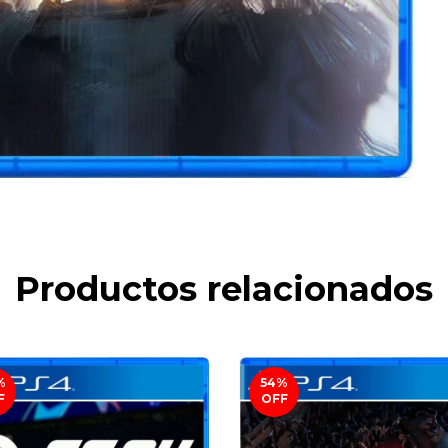
Productos relacionados
%
54
%
F
OFF