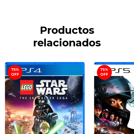
Productos
relacionados
75
%
75
%
OFF
OFF