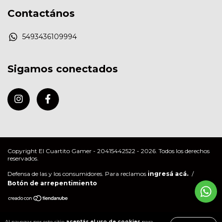
Contactános
5493436109994
Sigamos conectados
Copyright El Cuartito Gamer - 20415442522 - 2026. Todos los derechos
reservados.
Defensa de las y los consumidores. Para reclamos
ingresá acá.
/
Botón de arrepentimiento
Al navegar por este sitio
aceptás el uso de cookies
para