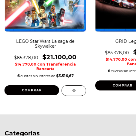
LEGO Star Wars La saga de
GRID Leg
Skywalker
$85.378,00
$21.100,00
$85.378,00
$14.770,00
con
Banc
$14.770,00
con
Transferencia
Bancaria
6
cuotas sin int
6
cuotas sin interés de
$3.516,67
COMPRAR
COMPRAR
Categorías