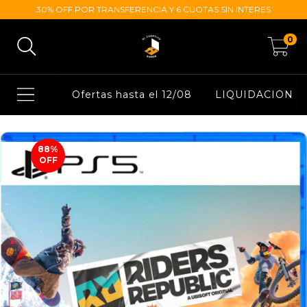
30% OFF POR TRANSFERENCIA Y 6 CUOTAS SIN INTERES
0
Ofertas hasta el 12/08
LIQUIDACION
88
%
OFF