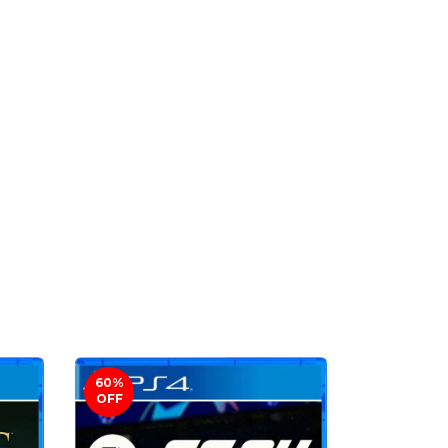
60
%
45
%
OFF
OFF