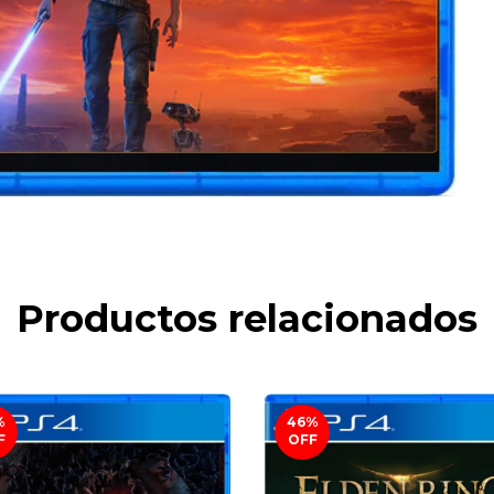
Productos relacionados
%
46
%
F
OFF