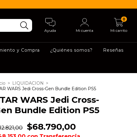
0
Ayuda
Mi cuenta
Mi carrito
miento y Compra
¿Quiénes somos?
Reseñas
cio
>
LIQUIDACION
>
AR WARS Jedi Cross-Gen Bundle Edition PS5
TAR WARS Jedi Cross-
en Bundle Edition PS5
$68.790,00
12.821,00
48.153,00
con
Transferencia