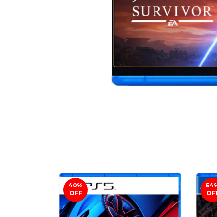
40
%
54
OFF
OF