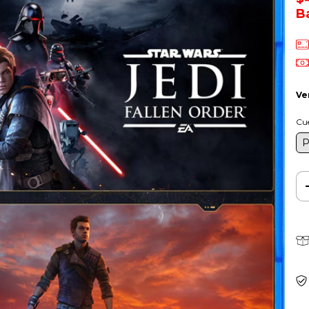
B
Ve
Cu
P