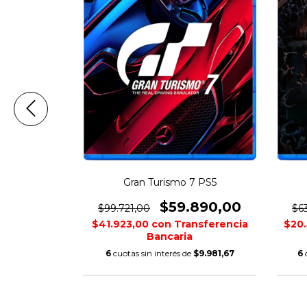
 Game of the
Gran Turismo 7 PS5
n
$59.890,00
$99.721,00
$6
860,00
$41.923,00
con
Transferencia
$20
nsferencia
Bancaria
6
cuotas sin interés de
$9.981,67
6
$7.643,33