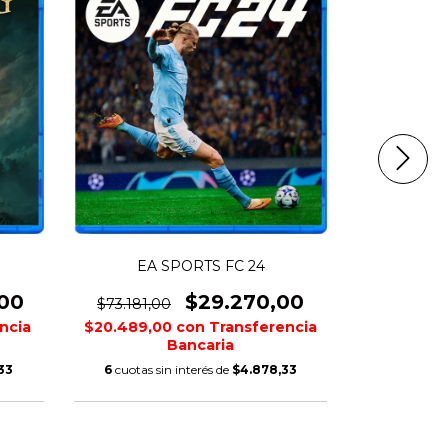
EA SPORTS FC 24
EA STAR W
00
$29.270,00
$73.181,00
$134.409,
ncia
$20.489,00
con
Transferencia
$52.164,0
Bancaria
33
6
cuotas sin interés de
$4.878,33
6
cuotas si