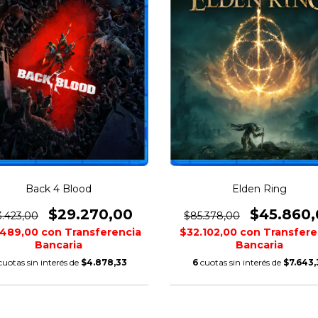
Back 4 Blood
Elden Ring
$29.270,00
$45.860,
3.423,00
$85.378,00
.489,00
con
Transferencia
$32.102,00
con
Transfere
Bancaria
Bancaria
cuotas sin interés de
$4.878,33
6
cuotas sin interés de
$7.643,