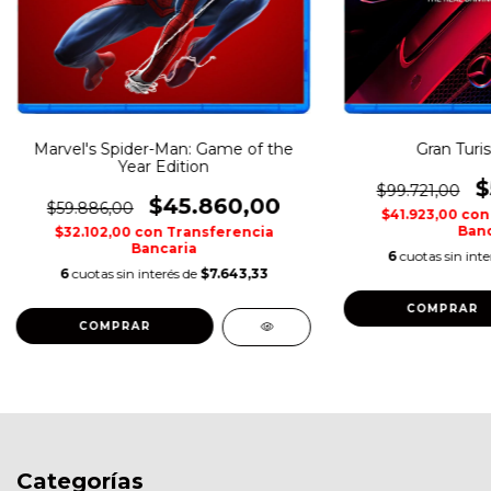
Marvel's Spider-Man: Game of the
Gran Turi
Year Edition
$
$99.721,00
$45.860,00
$59.886,00
$41.923,00
con
Banc
$32.102,00
con
Transferencia
Bancaria
6
cuotas sin int
6
cuotas sin interés de
$7.643,33
COMPRAR
COMPRAR
Categorías