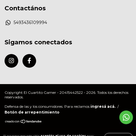
Contactános
5493436109994
Sigamos conectados
Copyright El Cuartito Gamer - 20415442522 - 2026. Todos los derechos
reservados.
Defensa de las y los consumidores. Para reclamos
ingresá acá.
/
Botón de arrepentimiento
Al navegar por este sitio
aceptás el uso de cookies
para