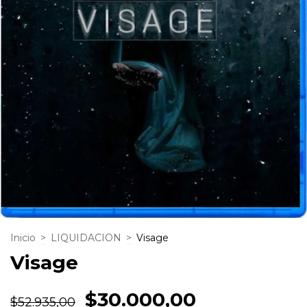
Inicio
>
LIQUIDACION
>
Visage
Visage
$30.000,00
$52.935,00