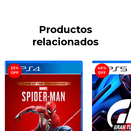
Productos
relacionados
23
%
40
%
OFF
OFF