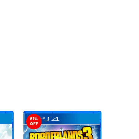
81
%
38
%
OFF
OFF