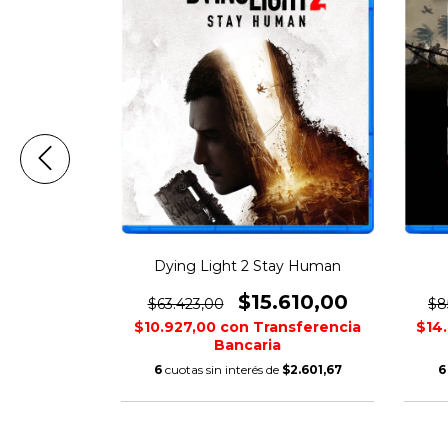
st Recon
Dying Light 2 Stay Human
t
$15.610,00
$63.423,00
$8
440,00
$10.927,00
con
Transferencia
$14
nsferencia
Bancaria
6
cuotas sin interés de
$2.601,67
6
$1.740,00