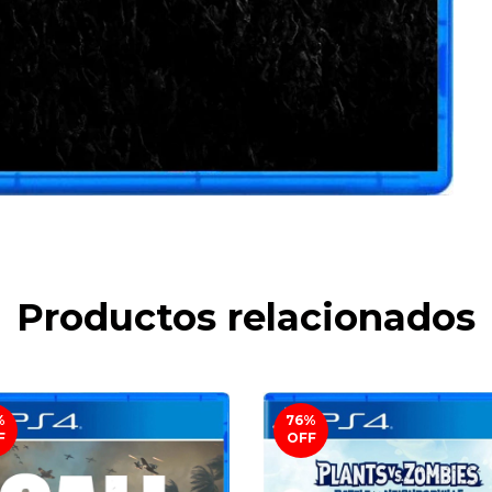
Productos relacionados
%
76
%
F
OFF