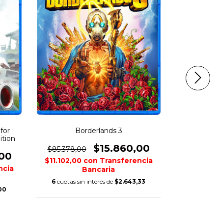
for
Borderlands 3
Cy
ition
$15.860,00
$85.378,00
$74.523,0
,00
$11.102,00
con
Transferencia
$32.102,0
ncia
Bancaria
6
cuotas sin interés de
$2.643,33
6
cuotas s
00