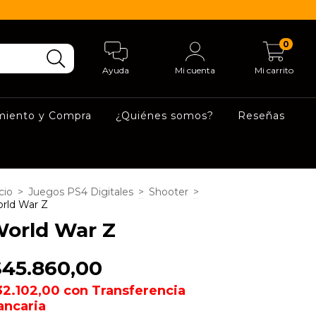
0
Ayuda
Mi cuenta
Mi carrito
miento y Compra
¿Quiénes somos?
Reseñas
cio
>
Juegos PS4 Digitales
>
Shooter
>
rld War Z
orld War Z
$45.860,00
32.102,00
con
Transferencia
ancaria