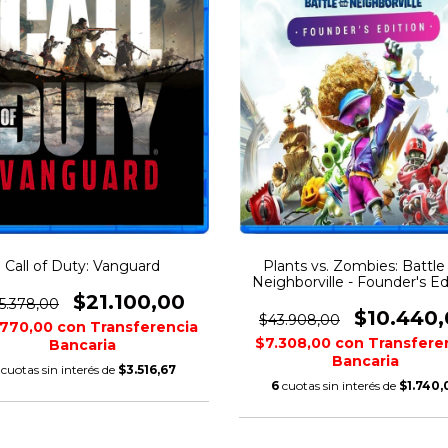
Call of Duty: Vanguard
Plants vs. Zombies: Battle 
Neighborville - Founder's Ed
$21.100,00
5.378,00
$10.440
$43.908,00
.770,00
con
Transferencia
$7.308,00
con
Transfere
Bancaria
Bancaria
cuotas sin interés de
$3.516,67
6
cuotas sin interés de
$1.740,