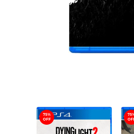
75
%
75
OFF
OF