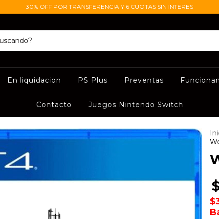
30% OFF POR TRANSFERENCIA Y 6 CUOTAS SIN INTERES
En liquidacion
PS Plus
Preventas
Funciona
Contacto
Juegos Nintendo Switch
Ini
Wo
W
$
B