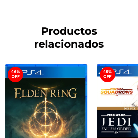
Productos
relacionados
46
%
45
%
OFF
OFF