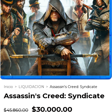
Inicio
>
LIQUIDACION
>
Assassin's Creed: Syndicate
Assassin's Creed: Syndicate
$30.000,00
$45.860,00