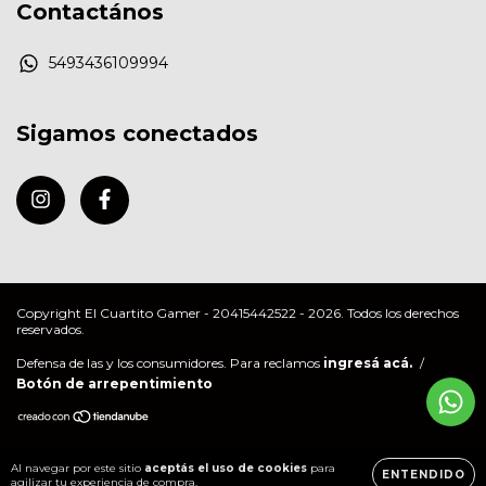
Contactános
5493436109994
Sigamos conectados
Copyright El Cuartito Gamer - 20415442522 - 2026. Todos los derechos
reservados.
Defensa de las y los consumidores. Para reclamos
ingresá acá.
/
Botón de arrepentimiento
Al navegar por este sitio
aceptás el uso de cookies
para
ENTENDIDO
agilizar tu experiencia de compra.