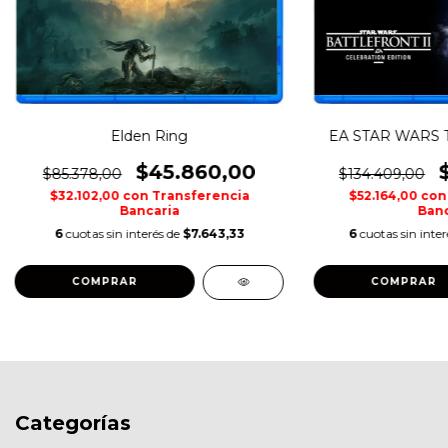
Elden Ring
EA STAR WARS 
$45.860,00
$85.378,00
$134.409,00
$32.102,00
con
Transferencia
$52.164,00
con
Bancaria
Banc
6
cuotas sin interés de
$7.643,33
6
cuotas sin inte
COMPRAR
COMPRAR
Categorías