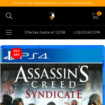
30% OFF POR TRANSFERENCIA Y 6 CUOTAS SIN INTERES
0
Ofertas hasta el 12/08
LIQUIDACION
35
%
OFF