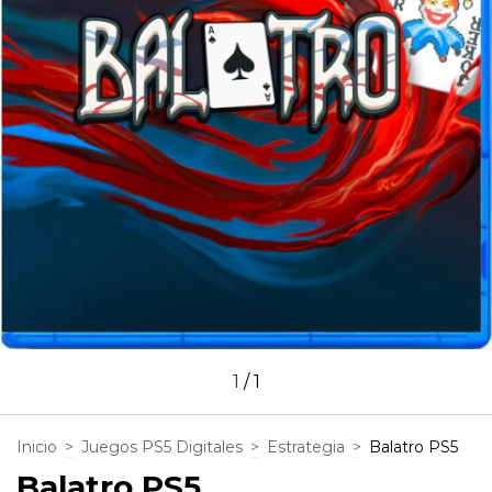
1
/
1
Inicio
>
Juegos PS5 Digitales
>
Estrategia
>
Balatro PS5
Balatro PS5