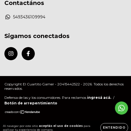
Contactános
5493436109994
Sigamos conectados
Copyright El Cuartito Gamer - 20415442522 - 2026. Todos los derechos
reservados.
Defensa de las y los consumidores. Para reclamos
ingresá acá.
/
Botón de arrepentimiento
Al navegar por este sitio
aceptás el uso de cookies
para
ENTENDIDO
agilizar tu experiencia de compra.