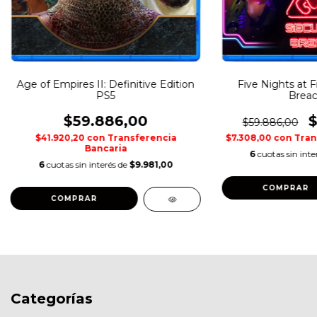
Age of Empires II: Definitive Edition
Five Nights at F
PS5
Breac
$59.886,00
$
$59.886,00
$41.920,20
con
Transferencia
$7.308,00
con
Tran
Bancaria
6
cuotas sin inte
6
cuotas sin interés de
$9.981,00
COMPRAR
COMPRAR
Categorías