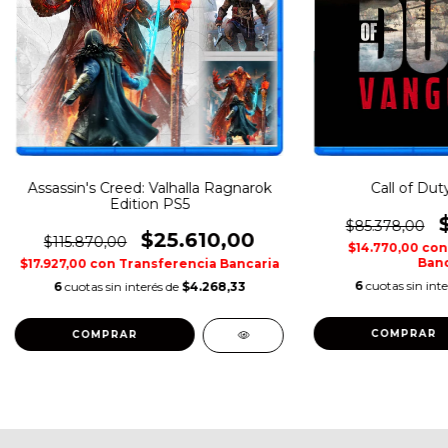
Assassin's Creed: Valhalla Ragnarok
Call of Dut
Edition PS5
$85.378,00
$25.610,00
$115.870,00
$14.770,00
con
Banc
$17.927,00
con
Transferencia Bancaria
6
cuotas sin int
6
cuotas sin interés de
$4.268,33
COMPRAR
COMPRAR