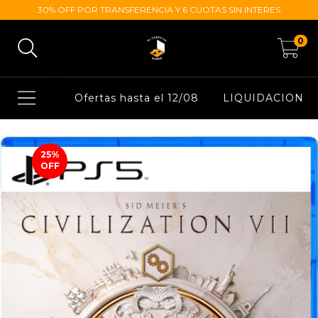
30% OFF POR TRANSFERENCIA Y 6 CUOTAS SIN INTERES
0
Ofertas hasta el 12/08
LIQUIDACION
25
%
OFF