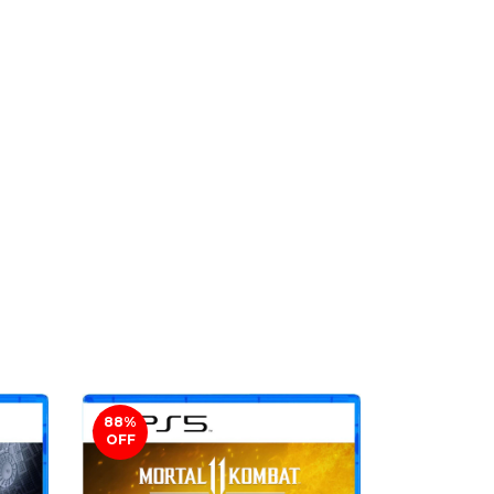
88
%
75
%
OFF
OFF