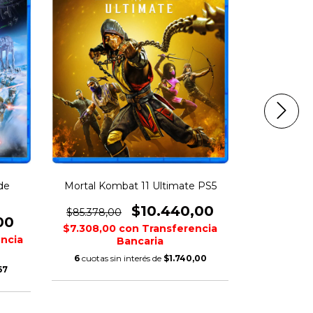
de
Mortal Kombat 11 Ultimate PS5
GRI
$10.440,00
$85.378,00
$85.378,
00
$7.308,00
con
Transferencia
$14.770,
ncia
Bancaria
6
cuotas sin interés de
$1.740,00
6
cuotas s
67