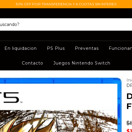
30% OFF POR TRANSFERENCIA Y 6 CUOTAS SIN INTERES
En liquidacion
PS Plus
Preventas
Funciona
Contacto
Juegos Nintendo Switch
Ini
DR
F
$
$