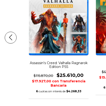
alla Ragnarok
Assassin's Creed: Valhalla Ragnarok
Edition PS5
$6
.030,00
$25.610,00
$115.870,00
$15
nsferencia
$17.927,00
con
Transferencia
Bancaria
6
$6.505,00
6
cuotas sin interés de
$4.268,33