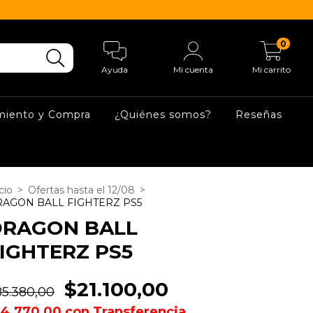
0
Ayuda
Mi cuenta
Mi carrito
miento y Compra
¿Quiénes somos?
Reseñas
cio
>
Ofertas hasta el 12/08
>
AGON BALL FIGHTERZ PS5
DRAGON BALL
IGHTERZ PS5
$21.100,00
85.380,00
14.770,00
con
Transferencia