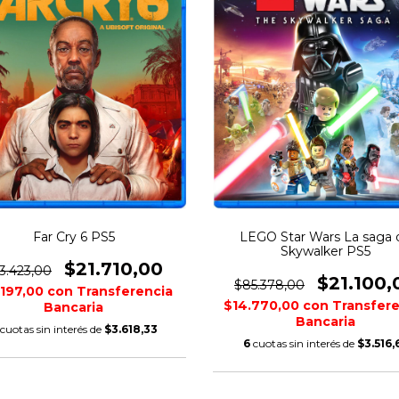
Far Cry 6 PS5
LEGO Star Wars La saga 
Skywalker PS5
$21.710,00
3.423,00
$21.100,
$85.378,00
.197,00
con
Transferencia
$14.770,00
con
Transfere
Bancaria
Bancaria
cuotas sin interés de
$3.618,33
6
cuotas sin interés de
$3.516,