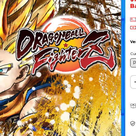
B
Ve
Cu
P