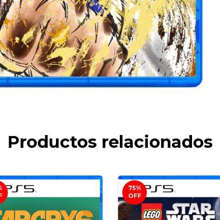
Productos relacionados
%
75
%
F
OFF