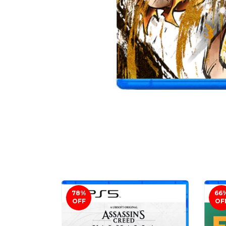
78
%
66
OFF
OF