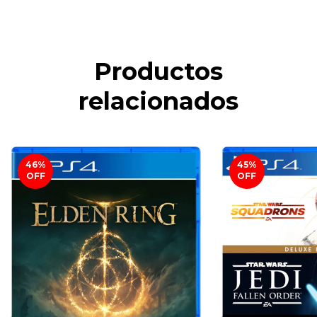
Productos
relacionados
46
%
45
%
OFF
OFF