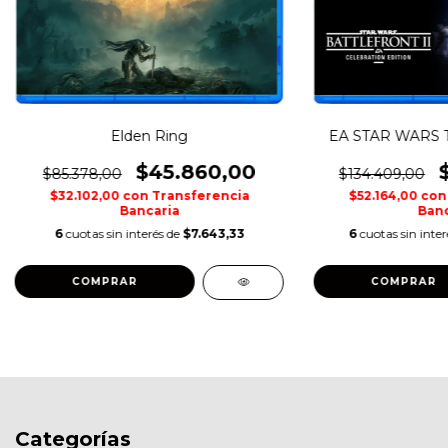
Elden Ring
EA STAR WARS 
$45.860,00
$85.378,00
$134.409,00
$32.102,00
con
Transferencia
$52.164,00
con
Bancaria
Banc
6
cuotas sin interés de
$7.643,33
6
cuotas sin inte
COMPRAR
COMPRAR
Categorías