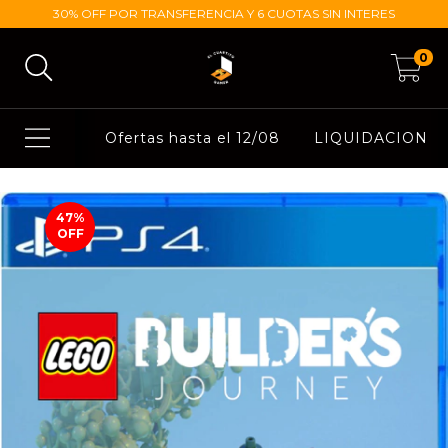
30% OFF POR TRANSFERENCIA Y 6 CUOTAS SIN INTERES
0
Ofertas hasta el 12/08
LIQUIDACION
47
%
OFF