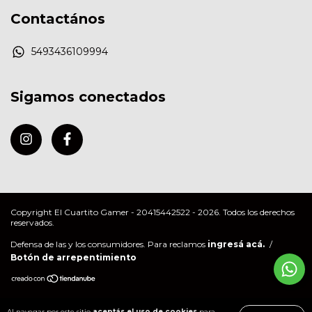
Contactános
5493436109994
Sigamos conectados
Copyright El Cuartito Gamer - 20415442522 - 2026. Todos los derechos
reservados.
Defensa de las y los consumidores. Para reclamos
ingresá acá.
/
Botón de arrepentimiento
Al navegar por este sitio
aceptás el uso de cookies
para