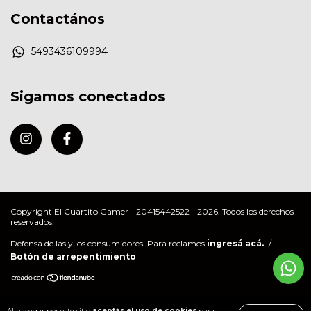
Contactános
5493436109994
Sigamos conectados
Copyright El Cuartito Gamer - 20415442522 - 2026. Todos los derechos
reservados.
Defensa de las y los consumidores. Para reclamos
ingresá acá.
/
Botón de arrepentimiento
Al navegar por este sitio
aceptás el uso de cookies
para