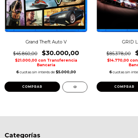
Grand Theft Auto V
GRID L
$30.000,00
$45.860,00
$85.378,00
$21.000,00
con
Transferencia
$14.770,00
con
Bancaria
Banc
6
cuotas sin interés de
$5.000,00
6
cuotas sin int
COMPRAR
COMPRAR
Categorías