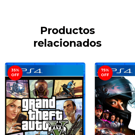
Productos
relacionados
35
%
75
%
OFF
OFF