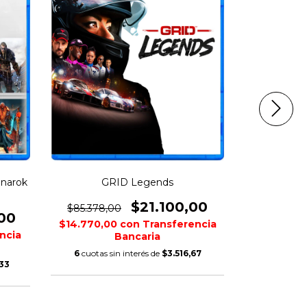
gnarok
GRID Legends
LEGO St
$21.100,00
$85.378,00
,00
$85.378,
$14.770,00
con
Transferencia
ncia
$14.770,
Bancaria
6
cuotas sin interés de
$3.516,67
33
6
cuotas s