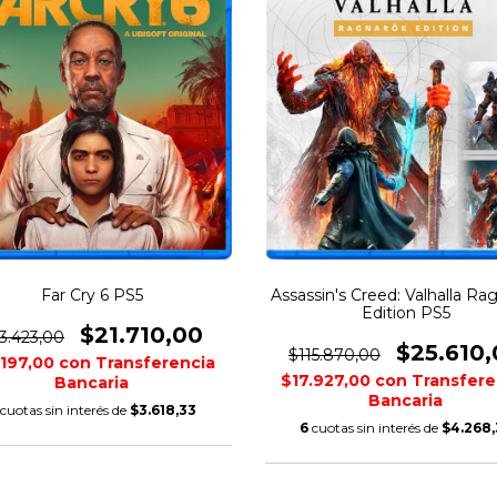
Far Cry 6 PS5
Assassin's Creed: Valhalla Ra
Edition PS5
$21.710,00
3.423,00
$25.610
$115.870,00
.197,00
con
Transferencia
$17.927,00
con
Transfere
Bancaria
Bancaria
cuotas sin interés de
$3.618,33
6
cuotas sin interés de
$4.268,