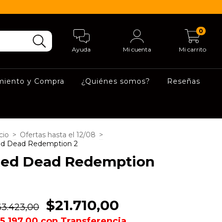
0
Ayuda
Mi cuenta
Mi carrito
miento y Compra
¿Quiénes somos?
Reseñas
cio
>
Ofertas hasta el 12/08
>
d Dead Redemption 2
ed Dead Redemption
$21.710,00
63.423,00
15.197,00
con
Transferencia