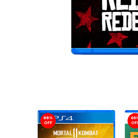
88
%
66
OFF
OF