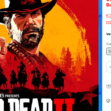
B
Ve
Cu
S