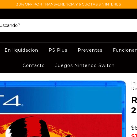
30% OFF POR TRANSFERENCIA Y 6 CUOTAS SIN INTERES
En liquidacion
PS Plus
Preventas
Funciona
Contacto
Juegos Nintendo Switch
Ini
Re
R
2
$
$