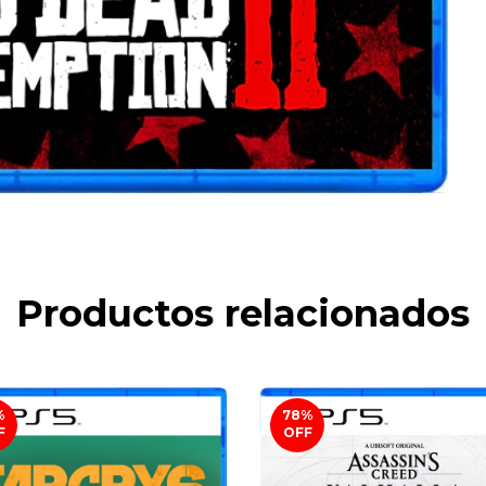
Productos relacionados
%
78
%
F
OFF