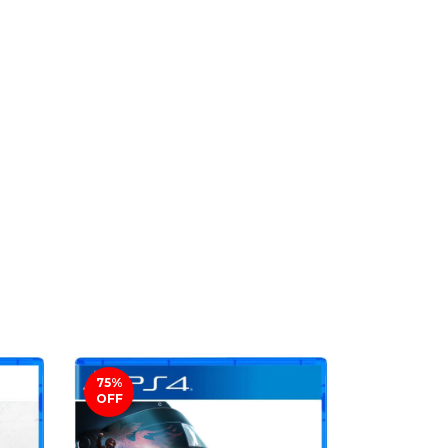
75
%
75
%
OFF
OFF