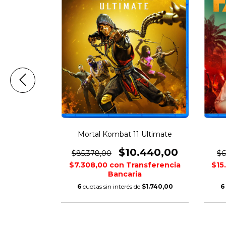
Mortal Kombat 11 Ultimate
000,00
$10.440,00
$85.378,00
$6
nsferencia
$7.308,00
con
Transferencia
$15
Bancaria
$5.000,00
6
cuotas sin interés de
$1.740,00
6