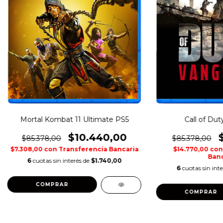
Mortal Kombat 11 Ultimate PS5
Call of Dut
$10.440,00
$85.378,00
$85.378,00
$7.308,00
con
Transferencia Bancaria
$14.770,00
con
Banc
6
cuotas sin interés de
$1.740,00
6
cuotas sin int
COMPRAR
COMPRAR