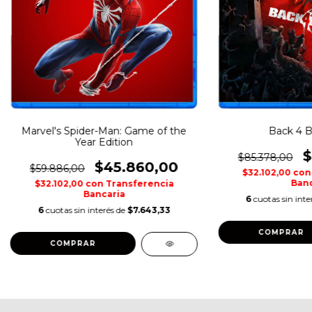
Marvel's Spider-Man: Game of the
Back 4 B
Year Edition
$
$85.378,00
$45.860,00
$59.886,00
$32.102,00
con
Banc
$32.102,00
con
Transferencia
Bancaria
6
cuotas sin inte
6
cuotas sin interés de
$7.643,33
COMPRAR
COMPRAR