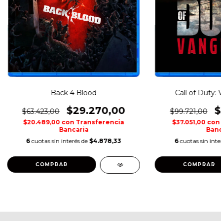
Back 4 Blood
Call of Duty:
$29.270,00
$
$63.423,00
$99.721,00
$20.489,00
con
Transferencia
$37.051,00
con
Bancaria
Banc
6
cuotas sin interés de
$4.878,33
6
cuotas sin int
COMPRAR
COMPRAR