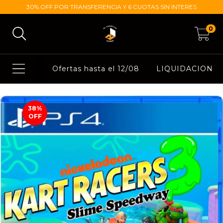
30% OFF POR TRANSFERENCIA Y 6 CUOTAS SIN INTERES
0
Ofertas hasta el 12/08
LIQUIDACION
38
%
OFF