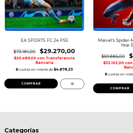
EA SPORTS FC 24 PS5
Marvel's Spider-
Year E
$29.270,00
$73.181,00
$
$59.886,00
$20.489,00
con
Transferencia
Bancaria
$32.102,00
con
Banc
6
cuotas sin interés de
$4.878,33
6
cuotas sin inte
COMPRAR
COMPRAR
Categorías