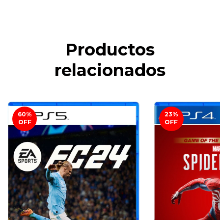
Productos
relacionados
60
%
23
%
OFF
OFF