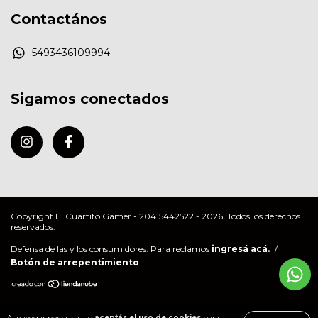
Contactános
5493436109994
Sigamos conectados
Copyright El Cuartito Gamer - 20415442522 - 2026. Todos los derechos
reservados.
Defensa de las y los consumidores. Para reclamos
ingresá acá.
/
Botón de arrepentimiento
Al navegar por este sitio
aceptás el uso de cookies
para