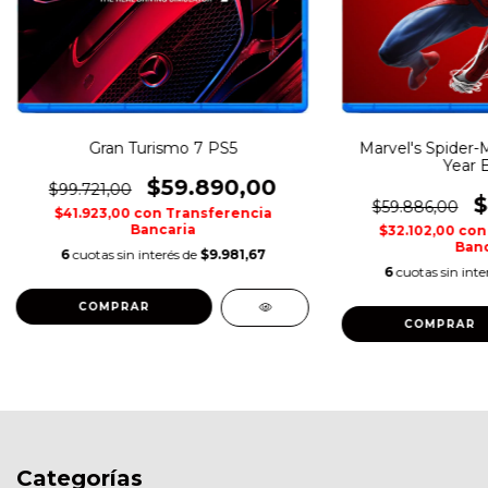
Gran Turismo 7 PS5
Marvel's Spider-
Year E
$59.890,00
$99.721,00
$
$59.886,00
$41.923,00
con
Transferencia
Bancaria
$32.102,00
con
Banc
6
cuotas sin interés de
$9.981,67
6
cuotas sin inte
COMPRAR
COMPRAR
Categorías