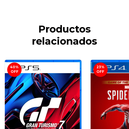
Productos
relacionados
40
%
23
%
OFF
OFF