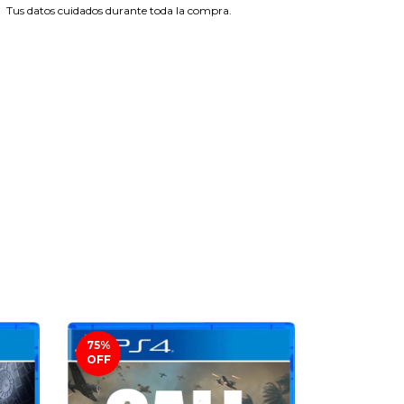
Tus datos cuidados durante toda la compra.
75
%
74
%
OFF
OFF