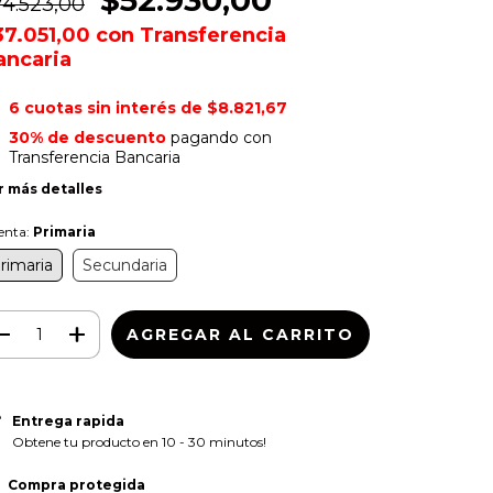
$52.930,00
74.523,00
37.051,00
con
Transferencia
ancaria
6
cuotas sin interés de
$8.821,67
30% de descuento
pagando con
Transferencia Bancaria
r más detalles
enta:
Primaria
rimaria
Secundaria
Entrega rapida
Obtene tu producto en 10 - 30 minutos!
Compra protegida