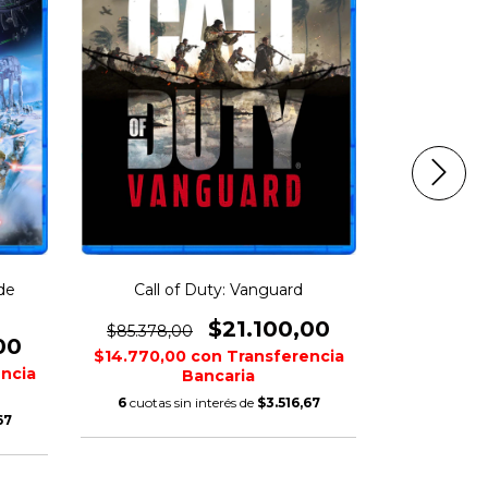
de
Call of Duty: Vanguard
Assassin's C
$21.100,00
$85.378,00
00
$152.948,
$14.770,00
con
Transferencia
ncia
$27.321,0
Bancaria
6
cuotas sin interés de
$3.516,67
67
6
cuotas s