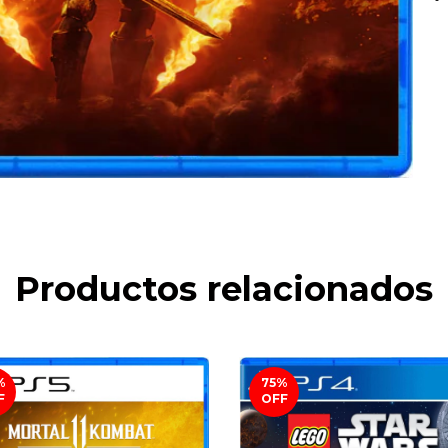
Productos relacionados
%
75
%
F
OFF