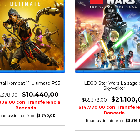
tal Kombat 11 Ultimate PS5
LEGO Star Wars La saga 
Skywalker
$10.440,00
5.378,00
$21.100,
$85.378,00
308,00
con
Transferencia
$14.770,00
con
Transfere
Bancaria
Bancaria
cuotas sin interés de
$1.740,00
6
cuotas sin interés de
$3.516,