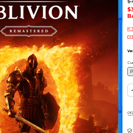
$
$
B
Ve
Cu
P