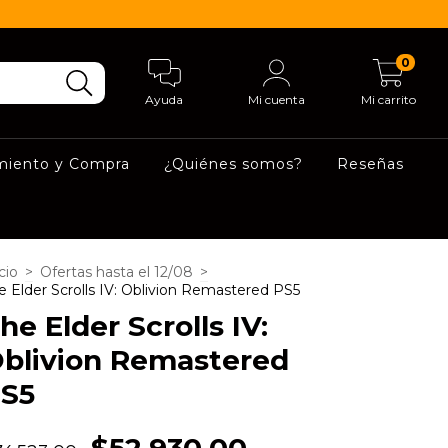
0
Ayuda
Mi cuenta
Mi carrito
miento y Compra
¿Quiénes somos?
Reseñas
cio
>
Ofertas hasta el 12/08
>
e Elder Scrolls IV: Oblivion Remastered PS5
he Elder Scrolls IV:
blivion Remastered
S5