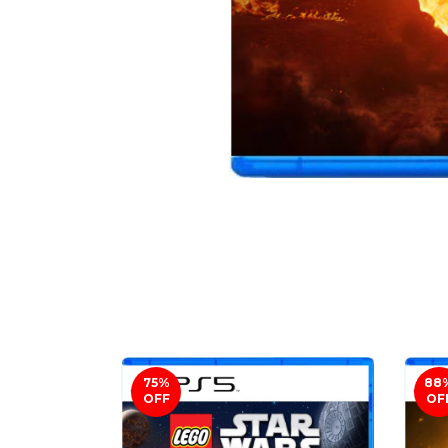
75
%
88
OFF
OF