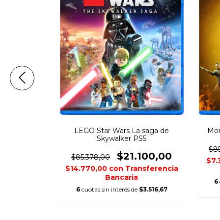
 PS5
LEGO Star Wars La saga de
Mor
Skywalker PS5
100,00
$8
$21.100,00
$85.378,00
nsferencia
$7.
$14.770,00
con
Transferencia
Bancaria
$3.516,67
6
6
cuotas sin interés de
$3.516,67