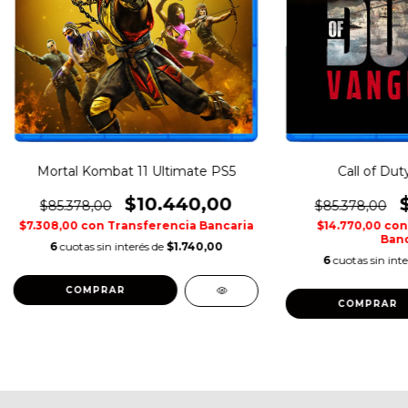
Mortal Kombat 11 Ultimate PS5
Call of Dut
$10.440,00
$85.378,00
$85.378,00
$7.308,00
con
Transferencia Bancaria
$14.770,00
con
Banc
6
cuotas sin interés de
$1.740,00
6
cuotas sin int
COMPRAR
COMPRAR