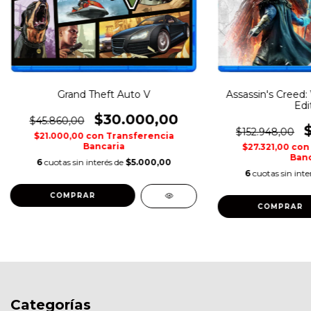
Grand Theft Auto V
Assassin's Creed:
Edi
$30.000,00
$45.860,00
$152.948,00
$21.000,00
con
Transferencia
Bancaria
$27.321,00
con
Banc
6
cuotas sin interés de
$5.000,00
6
cuotas sin inte
COMPRAR
COMPRAR
Categorías