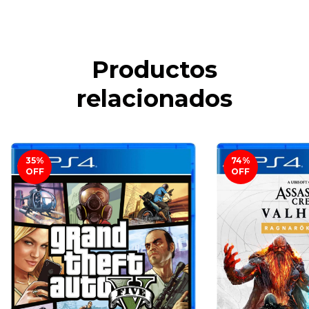
Productos
relacionados
35
%
74
%
OFF
OFF