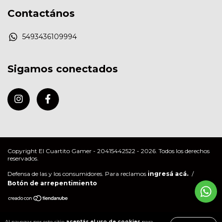
Contactános
5493436109994
Sigamos conectados
Copyright El Cuartito Gamer - 20415442522 - 2026. Todos los derechos
reservados.
Defensa de las y los consumidores. Para reclamos
ingresá acá.
/
Botón de arrepentimiento
Al navegar por este sitio
aceptás el uso de cookies
para