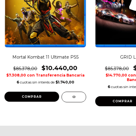
Mortal Kombat 11 Ultimate PS5
GRID L
$10.440,00
$85.378,00
$85.378,00
$7.308,00
con
Transferencia Bancaria
$14.770,00
con
Banc
6
cuotas sin interés de
$1.740,00
6
cuotas sin int
COMPRAR
COMPRAR