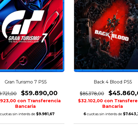
Gran Turismo 7 PS5
Back 4 Blood PS5
$59.890,00
$45.860,
9.721,00
$85.378,00
.923,00
con
Transferencia
$32.102,00
con
Transfere
Bancaria
Bancaria
cuotas sin interés de
$9.981,67
6
cuotas sin interés de
$7.643,