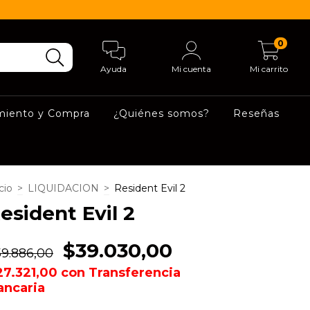
0
Ayuda
Mi cuenta
Mi carrito
miento y Compra
¿Quiénes somos?
Reseñas
cio
>
LIQUIDACION
>
Resident Evil 2
esident Evil 2
$39.030,00
59.886,00
27.321,00
con
Transferencia
ancaria