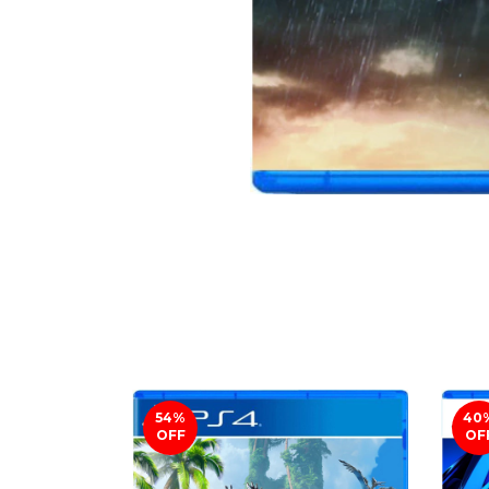
54
%
40
OFF
OF