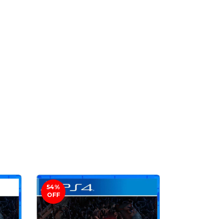
54
%
46
%
OFF
OFF