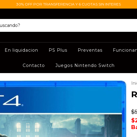
30% OFF POR TRANSFERENCIA Y 6 CUOTAS SIN INTERES
En liquidacion
PS Plus
Preventas
Funciona
Contacto
Juegos Nintendo Switch
Ini
R
$
$
B