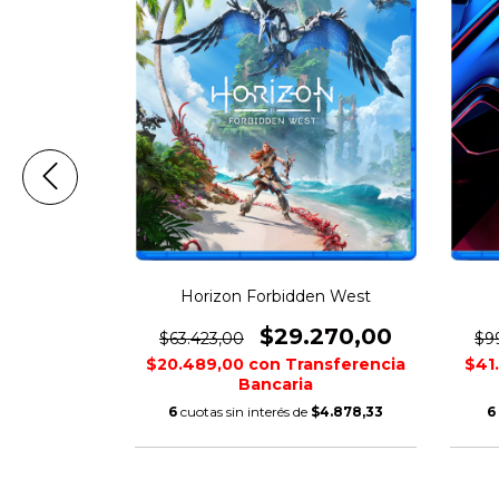
 Game of the
Horizon Forbidden West
n
$29.270,00
$63.423,00
$9
860,00
$20.489,00
con
Transferencia
$41
nsferencia
Bancaria
6
cuotas sin interés de
$4.878,33
6
$7.643,33