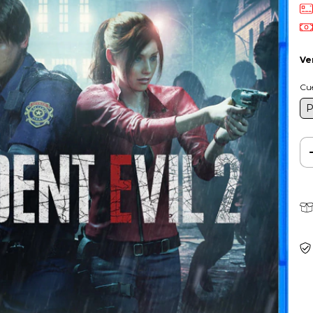
Ve
Cu
P