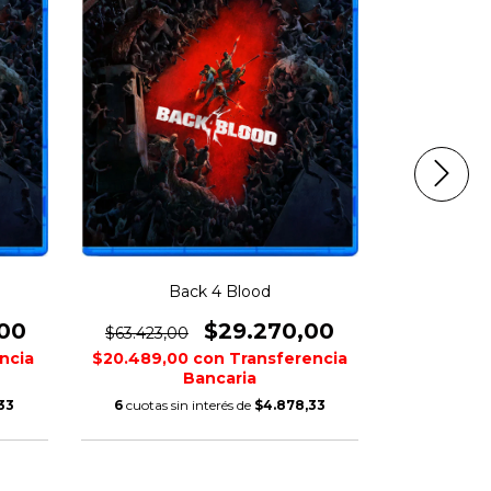
Back 4 Blood
00
$29.270,00
$63.423,00
$85.378,
ncia
$20.489,00
con
Transferencia
$32.102,0
Bancaria
33
6
cuotas sin interés de
$4.878,33
6
cuotas s