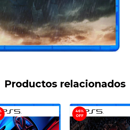
Productos relacionados
%
46
%
F
OFF