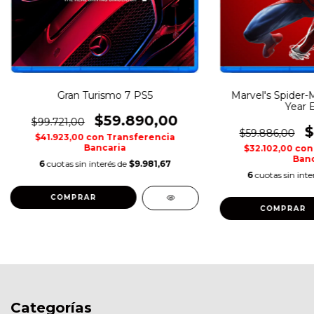
Gran Turismo 7 PS5
Marvel's Spider-
Year E
$59.890,00
$99.721,00
$
$59.886,00
$41.923,00
con
Transferencia
Bancaria
$32.102,00
con
Banc
6
cuotas sin interés de
$9.981,67
6
cuotas sin inte
COMPRAR
COMPRAR
Categorías