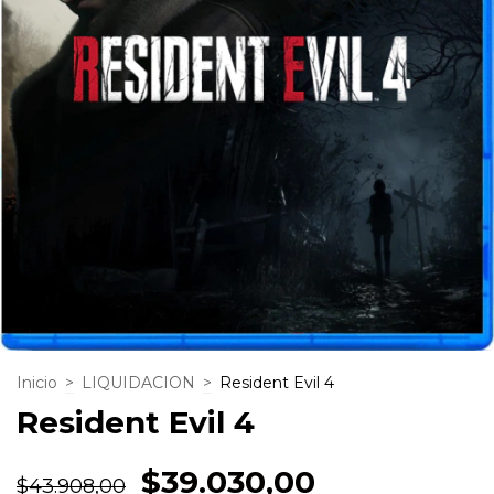
Inicio
>
LIQUIDACION
>
Resident Evil 4
Resident Evil 4
$39.030,00
$43.908,00