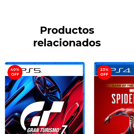
Productos
relacionados
40
%
23
%
OFF
OFF