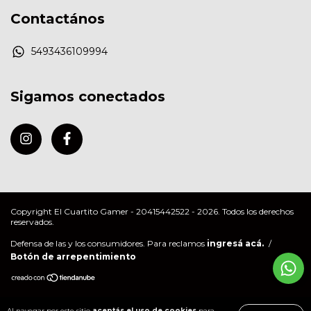
Contactános
5493436109994
Sigamos conectados
Copyright El Cuartito Gamer - 20415442522 - 2026. Todos los derechos
reservados.
Defensa de las y los consumidores. Para reclamos
ingresá acá.
/
Botón de arrepentimiento
Al navegar por este sitio
aceptás el uso de cookies
para