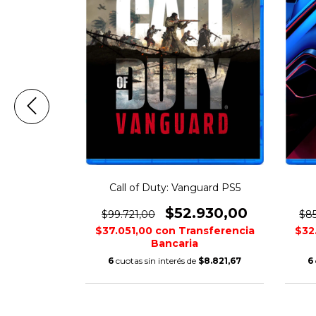
24 PS5
Call of Duty: Vanguard PS5
270,00
$52.930,00
$99.721,00
$85
nsferencia
$37.051,00
con
Transferencia
$32
Bancaria
$4.878,33
6
cuotas sin interés de
$8.821,67
6