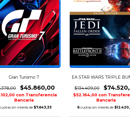
Gran Turismo 7
EA STAR WARS TRIPLE BU
$45.860,00
$74.520
.378,00
$134.409,00
.102,00
con
Transferencia
$52.164,00
con
Transfere
Bancaria
Bancaria
cuotas sin interés de
$7.643,33
6
cuotas sin interés de
$12.420