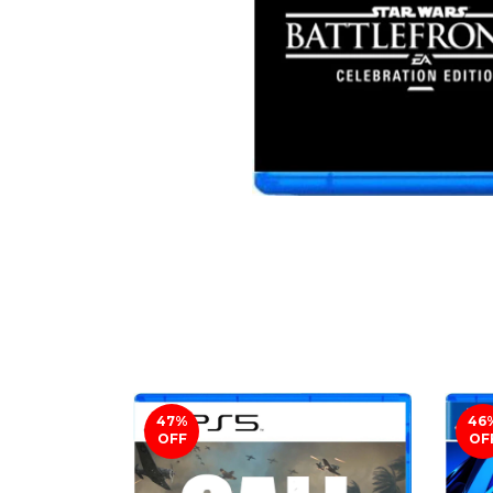
47
%
46
OFF
OF