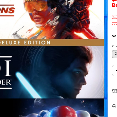
B
Ve
Cu
P