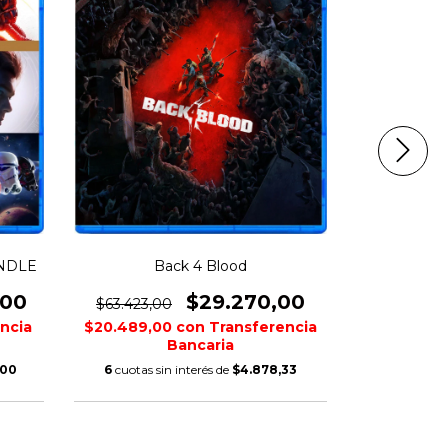
NDLE
Back 4 Blood
,00
$29.270,00
$63.423,00
$85.378,
ncia
$20.489,00
con
Transferencia
$32.102,0
Bancaria
,00
6
cuotas sin interés de
$4.878,33
6
cuotas s