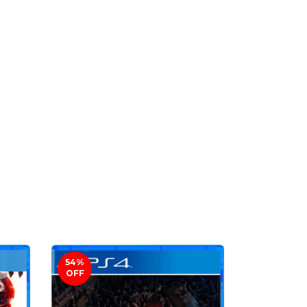
54
%
46
%
OFF
OFF