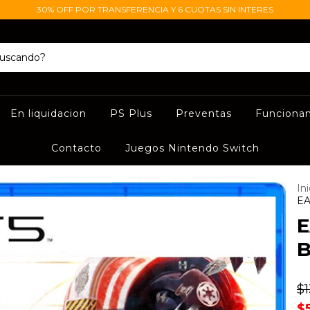
30% OFF POR TRANSFERENCIA Y 6 CUOTAS SIN INTERES
En liquidacion
PS Plus
Preventas
Funciona
Contacto
Juegos Nintendo Switch
Ini
EA
E
B
$
$