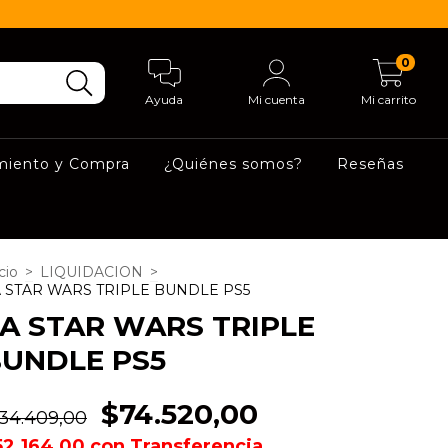
0
Ayuda
Mi cuenta
Mi carrito
miento y Compra
¿Quiénes somos?
Reseñas
cio
>
LIQUIDACION
>
 STAR WARS TRIPLE BUNDLE PS5
A STAR WARS TRIPLE
UNDLE PS5
$74.520,00
134.409,00
52.164,00
con
Transferencia