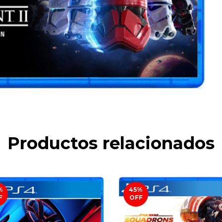
Productos relacionados
%
45
%
F
OFF