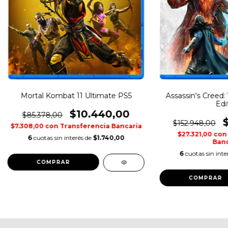
Mortal Kombat 11 Ultimate PS5
Assassin's Creed:
Edi
$10.440,00
$85.378,00
$152.948,00
$7.308,00
con
Transferencia Bancaria
$27.321,00
con
6
cuotas sin interés de
$1.740,00
Banc
6
cuotas sin inte
COMPRAR
COMPRAR