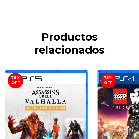
Productos
relacionados
78
%
75
%
OFF
OFF