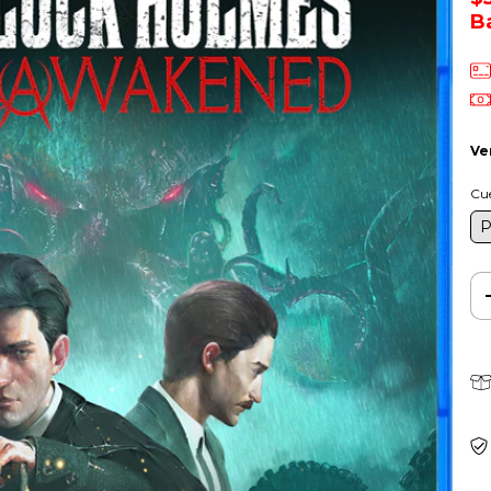
B
Ve
Cu
P