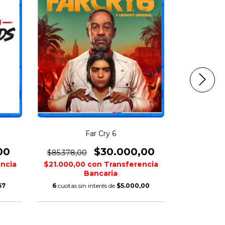
Far Cry 6
Assassin's C
00
$30.000,00
$85.378,00
$115.870,
ncia
$21.000,00
con
Transferencia
$17.927,0
Bancaria
67
6
cuotas sin interés de
$5.000,00
6
cuotas s