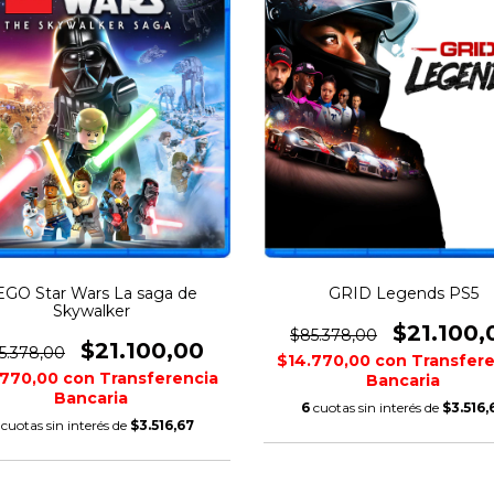
EGO Star Wars La saga de
GRID Legends PS5
Skywalker
$21.100,
$85.378,00
$21.100,00
5.378,00
$14.770,00
con
Transfere
.770,00
con
Transferencia
Bancaria
Bancaria
6
cuotas sin interés de
$3.516,
cuotas sin interés de
$3.516,67