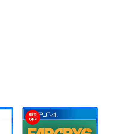
65
%
78
%
OFF
OFF