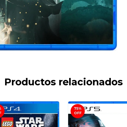
Productos relacionados
%
75
%
F
OFF