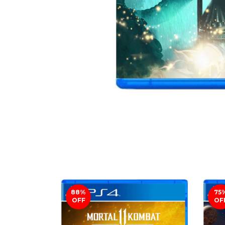
88
%
75
OFF
OF