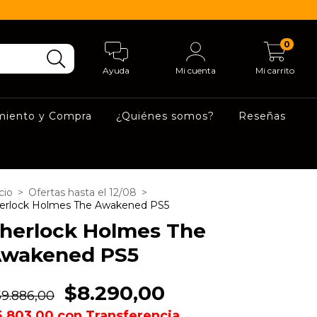
0
Ayuda
Mi cuenta
Mi carrito
miento y Compra
¿Quiénes somos?
Reseñas
cio
>
Ofertas hasta el 12/08
>
erlock Holmes The Awakened PS5
herlock Holmes The
wakened PS5
$8.290,00
59.886,00
5.803,00
con
Transferencia