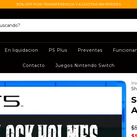
30% OFF POR TRANSFERENCIA Y 6 CUOTAS SIN INTERES
En liquidacion
PS Plus
Preventas
Funciona
Contacto
Juegos Nintendo Switch
Ini
Sh
S
A
$
$