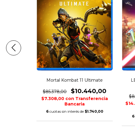
uto V
Mortal Kombat 11 Ultimate
L
000,00
$10.440,00
$85.378,00
$8
nsferencia
$7.308,00
con
Transferencia
$14
Bancaria
$5.000,00
6
cuotas sin interés de
$1.740,00
6